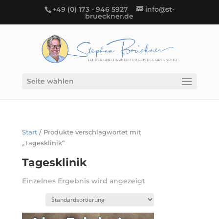
+49 (0) 173 - 946 5927
info@st-
brueckner.de
Seite wählen
Start
/ Produkte verschlagwortet mit
„Tagesklinik“
Tagesklinik
Einzelnes Ergebnis wird angezeigt