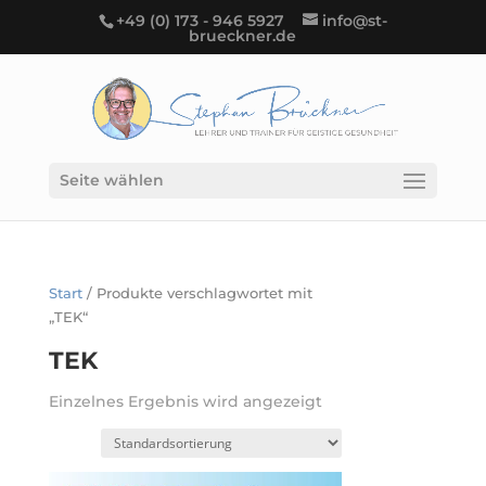
+49 (0) 173 - 946 5927
info@st-
brueckner.de
Seite wählen
Start
/ Produkte verschlagwortet mit
„TEK“
TEK
Einzelnes Ergebnis wird angezeigt