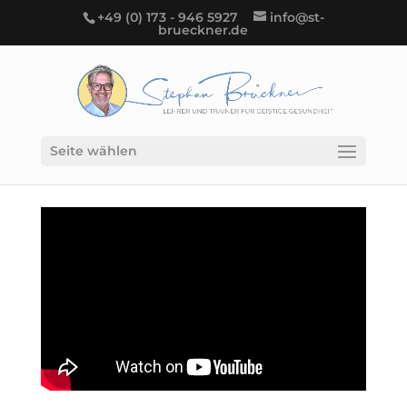
+49 (0) 173 - 946 5927
info@st-
brueckner.de
Seite wählen