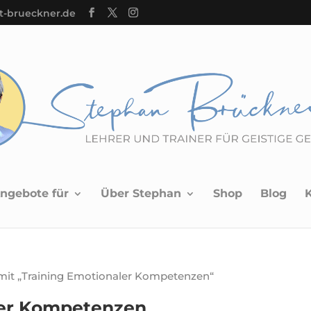
t-brueckner.de
ngebote für
Über Stephan
Shop
Blog
mit „Training Emotionaler Kompetenzen“
ler Kompetenzen