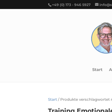
+49 (0) 173 - 946 5927
info@s
Start
A
Start
/ Produkte verschlagwortet 
Training Emotiona