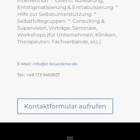
intervention * Öffentl. Aufklärung,
Entstigmatisierung & Enttabuisierung *
Hilfe zur Selbstunterstützung *
Selbsthilfegruppen * Consulting &
Supervision, Vorträge, Seminare,
Workshops (für Unternehmen, Kliniken,
Therapeuten, Fachverbände, etc.)
E-Mail:
info@st-brueckner.de
Tel.: +49 173 9465927
Kontaktformular aufrufen