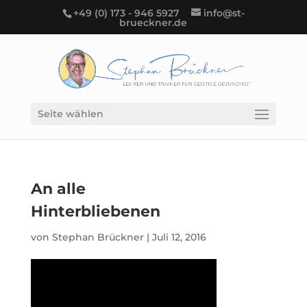
+49 (0) 173 - 946 5927
info@st-
brueckner.de
Seite wählen
An alle
Hinterbliebenen
von
Stephan Brückner
|
Juli 12, 2016