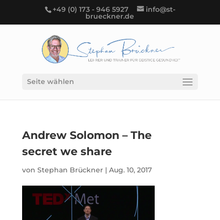
+49 (0) 173 - 946 5927
info@st-
brueckner.de
Seite wählen
Andrew Solomon – The
secret we share
von
Stephan Brückner
|
Aug. 10, 2017