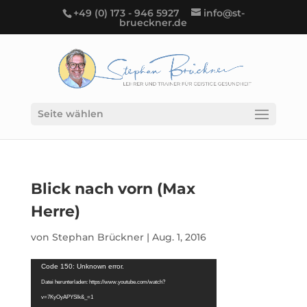
+49 (0) 173 - 946 5927
info@st-
brueckner.de
Seite wählen
Blick nach vorn (Max
Herre)
von
Stephan Brückner
|
Aug. 1, 2016
Video-
Code 150: Unknown error.
Player
Datei herunterladen: https://www.youtube.com/watch?
v=7KyOyAPYSlk&_=1