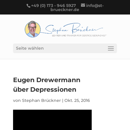
+49 (0) 173 - 946 5927
info@st-
brueckner.de
Seite wählen
Eugen Drewermann
über Depressionen
von
Stephan Brückner
|
Okt. 25, 2016