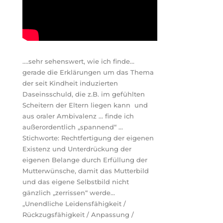
….sehr sehenswert, wie ich finde…
gerade die Erklärungen um das Thema
der seit Kindheit induzierten
Daseinsschuld, die z.B. im gefühlten
Scheitern der Eltern liegen kann und
aus oraler Ambivalenz … finde ich
außerordentlich „spannend“ …
Stichworte: Rechtfertigung der eigenen
Existenz und Unterdrückung der
eigenen Belange durch Erfüllung der
Mutterwünsche, damit das Mutterbild
und das eigene Selbstbild nicht
gänzlich „zerrissen“ werde…
„Unendliche Leidensfähigkeit /
Rückzugsfähigkeit / Anpassung /